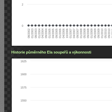
2
0
04/2006
05/2008
09/2004
05/2010
10/2006
08/2002
09/2008
01/2005
09/2010
01/2007
01/2003
01/2009
04/2005
01
04/2007
08/2003
05/2009
09/2005
09/2007
01/2004
09/2009
01/2006
01/2008
04/2004
01/2010
Historie půměrného Ela soupeřů a výkonnosti
1625
1600
1575
1550