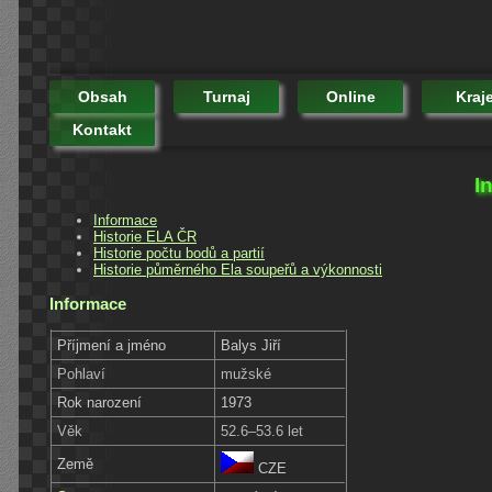
Obsah
Turnaj
Online
Kraj
Kontakt
I
Informace
Historie ELA ČR
Historie počtu bodů a partií
Historie půměrného Ela soupeřů a výkonnosti
Informace
Příjmení a jméno
Balys Jiří
Pohlaví
mužské
Rok narození
1973
Věk
52.6–53.6 let
Země
CZE