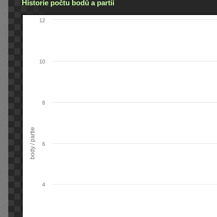
Historie počtu bodů a partií
12
10
8
body / partie
6
4