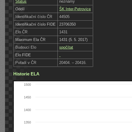
Status
neznámý
Oddíl
ŠK Inter-Petrovice
Identifikační číslo ČR
44505
Identifikační číslo FIDE
23706350
Elo ČR
1431
Maximum Ela ČR
1431 (5. 5. 2017)
Budoucí Elo
spočítat
Elo FIDE
Pořadí v ČR
20404. – 20416.
Historie ELA
1500
1450
1400
1350