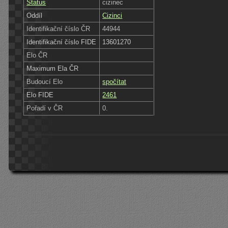
Status
cizinec
Oddíl
Cizinci
Identifikační číslo ČR
44944
Identifikační číslo FIDE
13601270
Elo ČR
Maximum Ela ČR
Budoucí Elo
spočítat
Elo FIDE
2461
Pořadí v ČR
0.