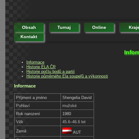
Obsah
Turnaj
Online
Kraj
Kontakt
Infor
Informace
Historie ELA ČR
Historie počtu bodů a partií
Historie půměrného Ela soupeřů a výkonnosti
Informace
Příjmení a jméno
Shengelia David
Pohlaví
mužské
Rok narození
1980
Věk
45.6–46.6 let
Země
AUT