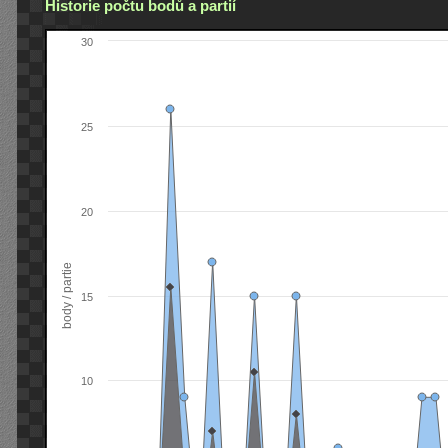
Historie počtu bodů a partií
30
25
20
body / partie
15
10