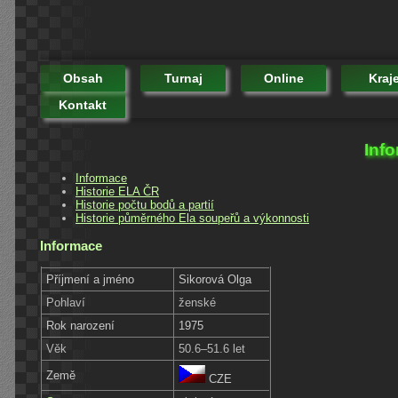
Obsah
Turnaj
Online
Kraj
Kontakt
Info
Informace
Historie ELA ČR
Historie počtu bodů a partií
Historie půměrného Ela soupeřů a výkonnosti
Informace
Příjmení a jméno
Sikorová Olga
Pohlaví
ženské
Rok narození
1975
Věk
50.6–51.6 let
Země
CZE