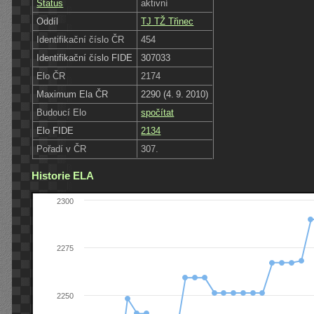
Status
aktivní
Oddíl
TJ TŽ Třinec
Identifikační číslo ČR
454
Identifikační číslo FIDE
307033
Elo ČR
2174
Maximum Ela ČR
2290 (4. 9. 2010)
Budoucí Elo
spočítat
Elo FIDE
2134
Pořadí v ČR
307.
Historie ELA
2300
2275
2250