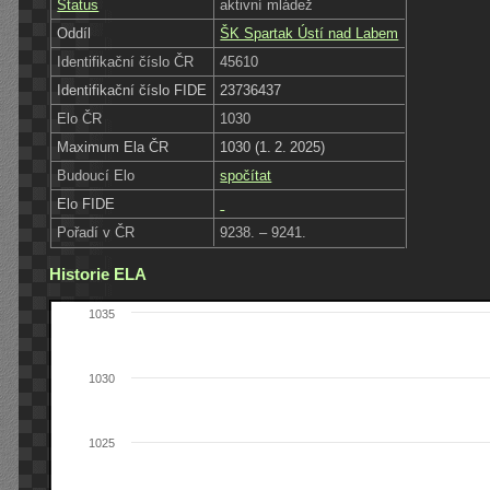
Status
aktivní mládež
Oddíl
ŠK Spartak Ústí nad Labem
Identifikační číslo ČR
45610
Identifikační číslo FIDE
23736437
Elo ČR
1030
Maximum Ela ČR
1030 (1. 2. 2025)
Budoucí Elo
spočítat
Elo FIDE
Pořadí v ČR
9238. – 9241.
Historie ELA
1035
1030
1025