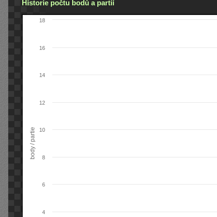
Historie počtu bodů a partií
18
16
14
12
body / partie
10
8
6
4