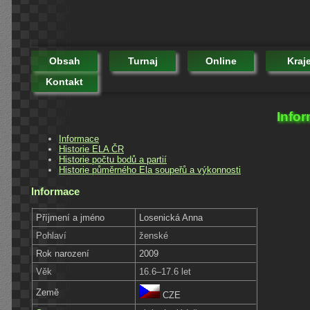
Obsah
Turnaj
Online
Kraj
Kontakt
Info
Informace
Historie ELA ČR
Historie počtu bodů a partií
Historie půměrného Ela soupeřů a výkonnosti
Informace
Příjmení a jméno
Losenická Anna
Pohlaví
ženské
Rok narození
2009
Věk
16.6–17.6 let
Země
CZE