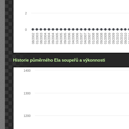
2
0
04/2006
05/2008
09/2004
05/2010
10/2006
08/2002
09/2008
01/2005
09/2010
01/2007
01/2003
01/2009
04/2005
01
04/2007
08/2003
05/2009
09/2005
09/2007
01/2004
09/2009
01/2006
01/2008
04/2004
01/2010
Historie půměrného Ela soupeřů a výkonnosti
1400
1300
1200