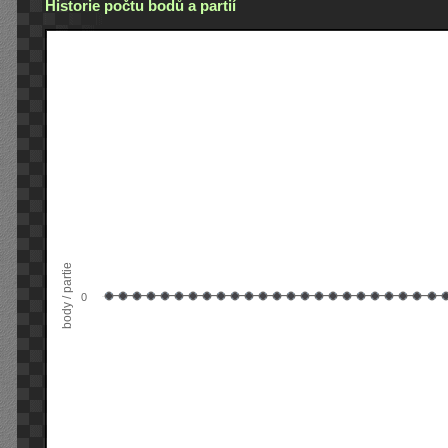
Historie počtu bodů a partií
body / partie
0