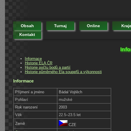
Obsah
Turnaj
Online
Kraj
Kontakt
Inf
Informace
Historie ELA ČR
Historie počtu bodů a partií
Historie půměrného Ela soupeřů a výkonnosti
Informace
Příjmení a jméno
Bádal Vojtěch
Pohlaví
mužské
Rok narození
2003
Věk
22.5–23.5 let
Země
CZE