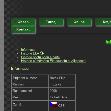
Obsah
Turnaj
Online
Kraj
Kontakt
In
Informace
Historie ELA ČR
Historie počtu bodů a partií
Historie půměrného Ela soupeřů a výkonnosti
Informace
Příjmení a jméno
Batěk Filip
Pohlaví
mužské
Rok narození
2008
Věk
17.6–18.6 let
Země
CZE