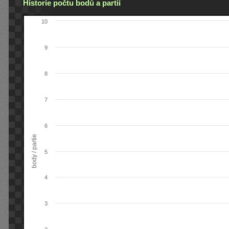
Historie počtu bodů a partií
10
9
8
7
6
body / partie
5
4
3