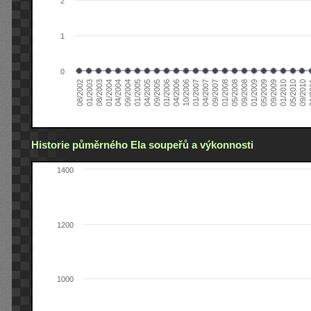
2
1
0
04/2006
05/2008
09/2004
05/2010
10/2006
08/2002
09/2008
01/2005
09/2010
01/2007
01/2003
01/2009
04/2005
01
04/2007
08/2003
05/2009
09/2005
09/2007
01/2004
09/2009
01/2006
01/2008
04/2004
01/2010
Historie půměrného Ela soupeřů a výkonnosti
1400
1200
1000