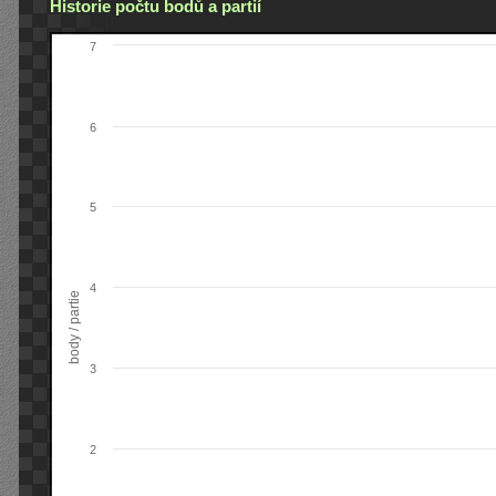
Historie počtu bodů a partií
7
6
5
4
body / partie
3
2