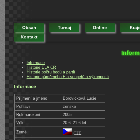
Obsah
Turnaj
Online
Kraj
Kontakt
Inform
Informace
Historie ELA ČR
Historie počtu bodů a partií
Historie půměrného Ela soupeřů a výkonnosti
Informace
Příjmení a jméno
Borovičková Lucie
Pohlaví
ženské
Rok narození
2005
Věk
20.6–21.6 let
Země
CZE