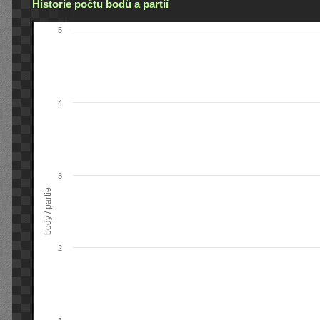
Historie počtu bodů a partií
5
4
3
body / partie
2