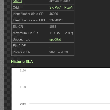
Status
aktivní mládež
Oddíl
SK Petřín Plzeň
Identifikační číslo ČR
46026
Identifikační číslo FIDE
23728043
Elo ČR
1083
Maximum Ela ČR
1100 (5. 5. 2017)
Budoucí Elo
spočítat
Elo FIDE
Pořadí v ČR
9020. – 9029.
Historie ELA
1120
1100
1080