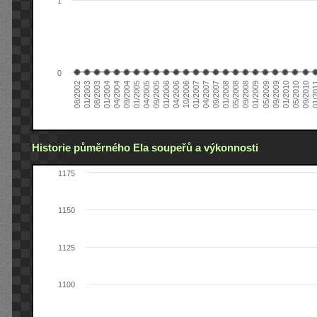
1
0
01/2005
09/2010
08/2002
09/2008
10/2006
09/2004
05/2010
05/2008
04/2006
04/2004
01/2010
01/2008
01/2006
01/2004
09/2009
09/2007
09/2005
08/2003
05/2009
04/2007
04/2005
01/2
01/2003
01/2009
01/2007
Historie půměrného Ela soupeřů a výkonnosti
1175
1150
1125
1100