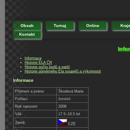
Obsah
Turnaj
Online
Kraj
Kontakt
Info
Informace
Historie ELA ČR
Historie počtu bodů a partií
Historie půměrného Ela soupeřů a výkonnosti
Informace
Příjmení a jméno
Škodová Marie
Pohlaví
ženské
Rok narození
2008
Věk
17.5–18.5 let
Země
CZE