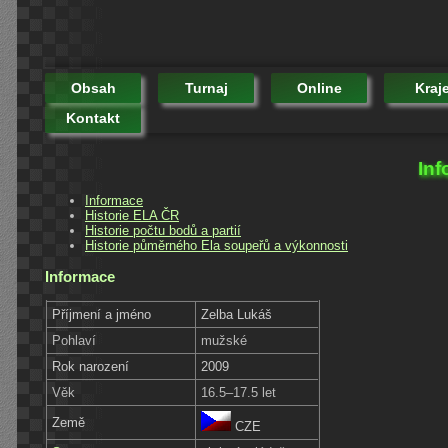
Obsah
Turnaj
Online
Kraj
Kontakt
Inf
Informace
Historie ELA ČR
Historie počtu bodů a partií
Historie půměrného Ela soupeřů a výkonnosti
Informace
Příjmení a jméno
Zelba Lukáš
Pohlaví
mužské
Rok narození
2009
Věk
16.5–17.5 let
Země
CZE