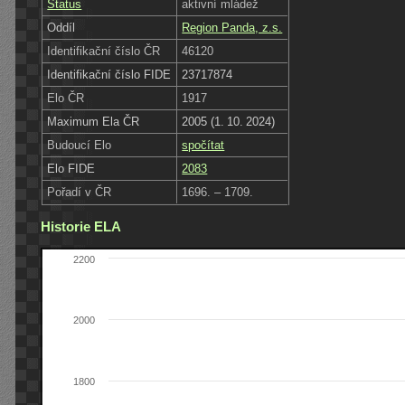
Status
aktivní mládež
Oddíl
Region Panda, z.s.
Identifikační číslo ČR
46120
Identifikační číslo FIDE
23717874
Elo ČR
1917
Maximum Ela ČR
2005 (1. 10. 2024)
Budoucí Elo
spočítat
Elo FIDE
2083
Pořadí v ČR
1696. – 1709.
Historie ELA
2200
2000
1800