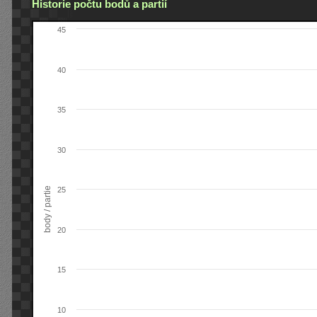
Historie počtu bodů a partií
45
40
35
30
body / partie
25
20
15
10