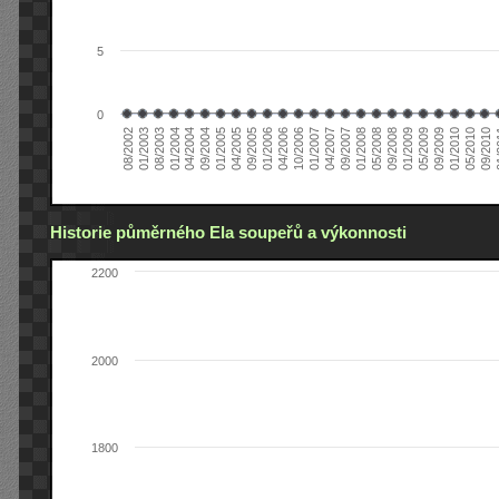
5
0
04/2006
05/2008
09/2004
05/2010
10/2006
08/2002
09/2008
01/2005
09/2010
01/2007
01/2003
01/2009
04/2005
01
04/2007
08/2003
05/2009
09/2005
09/2007
01/2004
09/2009
01/2006
01/2008
04/2004
01/2010
Historie půměrného Ela soupeřů a výkonnosti
2200
2000
1800