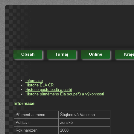
Obsah
Turnaj
Online
Kraj
Informace
Historie ELA ČR
Historie počtu bodů a partií
Historie půměrného Ela soupeřů a výkonnosti
Informace
Příjmení a jméno
Štujberová Vanessa
Pohlaví
ženské
Rok narození
2008