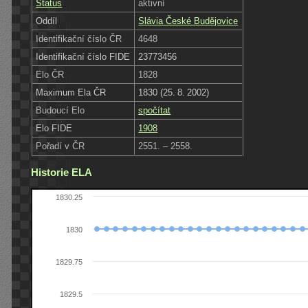
Status
aktivní
Oddíl
Slávia České Budějovice
Identifikační číslo ČR
4648
Identifikační číslo FIDE
23773456
Elo ČR
1828
Maximum Ela ČR
1830 (25. 8. 2002)
Budoucí Elo
spočítat
Elo FIDE
1908
Pořadí v ČR
2551. – 2558.
Historie ELA
1830.25
1830
1829.75
1829.5