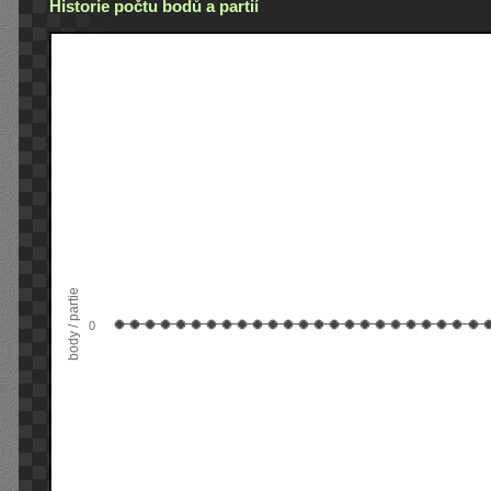
Historie počtu bodů a partií
body / partie
0