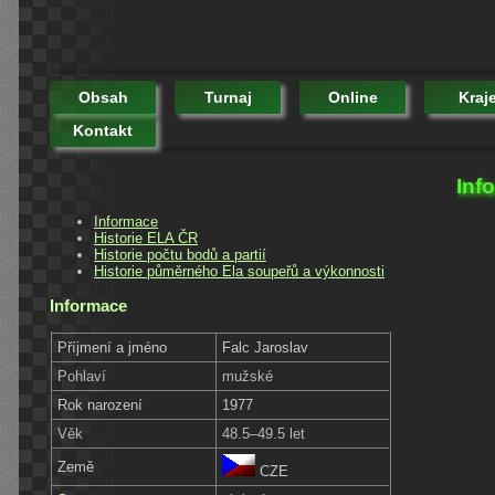
Obsah
Turnaj
Online
Kraj
Kontakt
Inf
Informace
Historie ELA ČR
Historie počtu bodů a partií
Historie půměrného Ela soupeřů a výkonnosti
Informace
Příjmení a jméno
Falc Jaroslav
Pohlaví
mužské
Rok narození
1977
Věk
48.5–49.5 let
Země
CZE