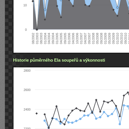
10
0
04/2006
05/2008
09/2004
05/2010
10/2006
08/2002
09/2008
01/2005
09/2010
01/2007
01/2003
01/2009
04/2005
01
04/2007
08/2003
05/2009
09/2005
09/2007
01/2004
09/2009
01/2006
01/2008
04/2004
01/2010
Historie půměrného Ela soupeřů a výkonnosti
2800
2600
2400
2200