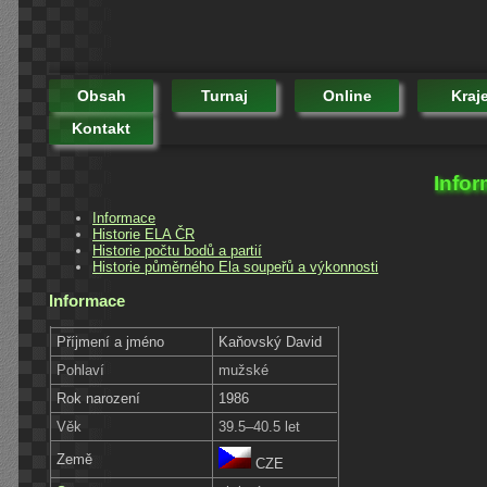
Obsah
Turnaj
Online
Kraj
Kontakt
Info
Informace
Historie ELA ČR
Historie počtu bodů a partií
Historie půměrného Ela soupeřů a výkonnosti
Informace
Příjmení a jméno
Kaňovský David
Pohlaví
mužské
Rok narození
1986
Věk
39.5–40.5 let
Země
CZE