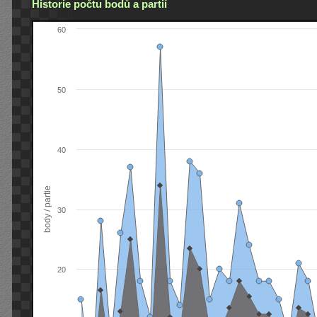
Historie počtu bodů a partií
60
50
40
body / partie
30
20