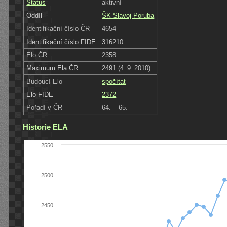
Status
aktivní
Oddíl
ŠK Slavoj Poruba
Identifikační číslo ČR
4654
Identifikační číslo FIDE
316210
Elo ČR
2358
Maximum Ela ČR
2491 (4. 9. 2010)
Budoucí Elo
spočítat
Elo FIDE
2372
Pořadí v ČR
64. – 65.
Historie ELA
2550
2500
2450