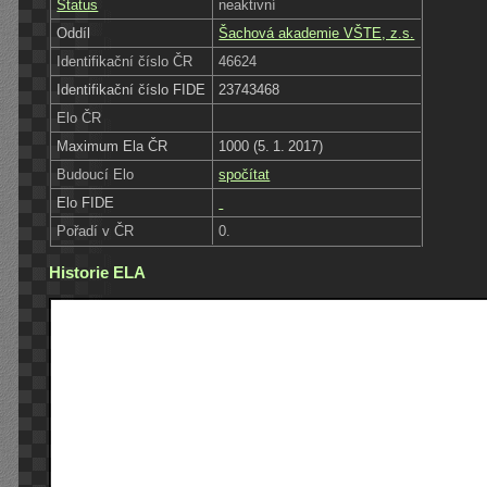
Status
neaktivní
Oddíl
Šachová akademie VŠTE, z.s.
Identifikační číslo ČR
46624
Identifikační číslo FIDE
23743468
Elo ČR
Maximum Ela ČR
1000 (5. 1. 2017)
Budoucí Elo
spočítat
Elo FIDE
Pořadí v ČR
0.
Historie ELA