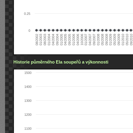
0.25
0
08/2002
09/2008
04/2006
01/2004
09/2009
04/2007
01/2005
09/2010
05/2008
01/2006
08/2003
05/2009
01/2007
09/2004
05/2010
01/2008
09/2005
01/2003
01/2009
10/2006
04/2004
01/2010
09/2007
04/2005
Historie půměrného Ela soupeřů a výkonnosti
1500
1400
1300
1200
1100