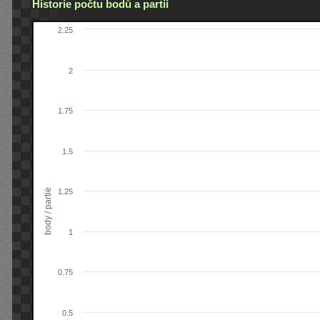
Historie počtu bodů a partií
2.25
2
1.75
1.5
body / partie
1.25
1
0.75
0.5