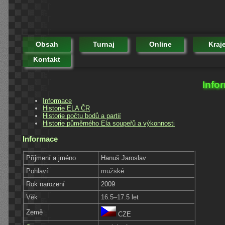
Obsah
Turnaj
Online
Kraj
Kontakt
Info
Informace
Historie ELA ČR
Historie počtu bodů a partií
Historie půměrného Ela soupeřů a výkonnosti
Informace
Příjmení a jméno
Hanuš Jaroslav
Pohlaví
mužské
Rok narození
2009
Věk
16.5–17.5 let
Země
CZE