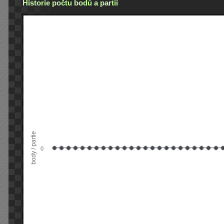
Historie počtu bodů a partií
body / partie
0