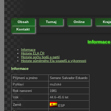
Obsah
Turnaj
Online
Kraj
Kontakt
Informace
Informace
Historie ELA ČR
Historie počtu bodů a partií
Historie půměrného Ela soupeřů a výkonnosti
Informace
Příjmení a jméno
Serrano Salvador Eduardo
Pohlaví
mužské
Rok narození
1981
Věk
44.6–45.6 let
Země
ESP