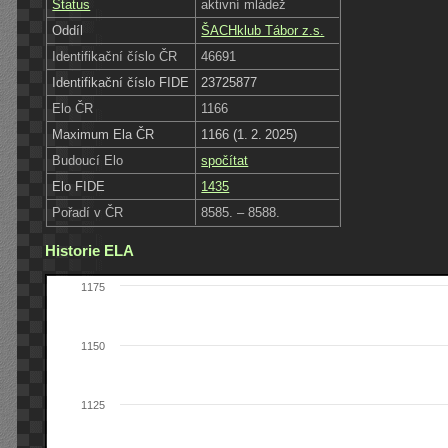
Status
aktivní mládež
Oddíl
ŠACHklub Tábor z.s.
Identifikační číslo ČR
46691
Identifikační číslo FIDE
23725877
Elo ČR
1166
Maximum Ela ČR
1166 (1. 2. 2025)
Budoucí Elo
spočítat
Elo FIDE
1435
Pořadí v ČR
8585. – 8588.
Historie ELA
1175
1150
1125