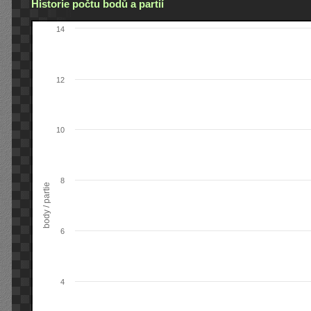
Historie počtu bodů a partií
14
12
10
8
body / partie
6
4