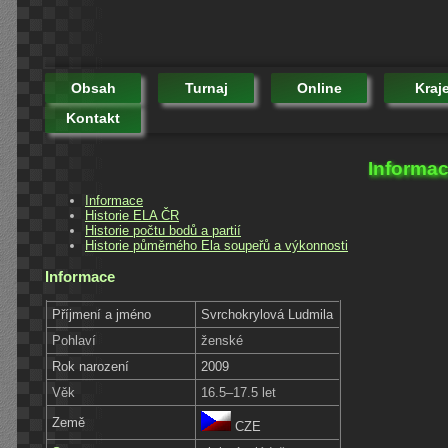
Obsah
Turnaj
Online
Kraj
Kontakt
Informac
Informace
Historie ELA ČR
Historie počtu bodů a partií
Historie půměrného Ela soupeřů a výkonnosti
Informace
Příjmení a jméno
Svrchokrylová Ludmila
Pohlaví
ženské
Rok narození
2009
Věk
16.5–17.5 let
Země
CZE