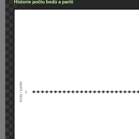
Historie počtu bodů a partií
body / partie
0