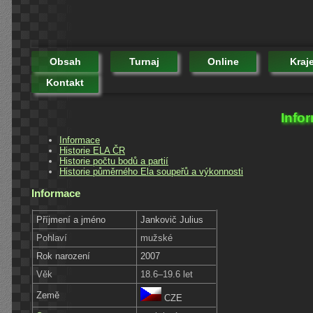
Obsah
Turnaj
Online
Kraj
Kontakt
Info
Informace
Historie ELA ČR
Historie počtu bodů a partií
Historie půměrného Ela soupeřů a výkonnosti
Informace
Příjmení a jméno
Jankovič Julius
Pohlaví
mužské
Rok narození
2007
Věk
18.6–19.6 let
Země
CZE