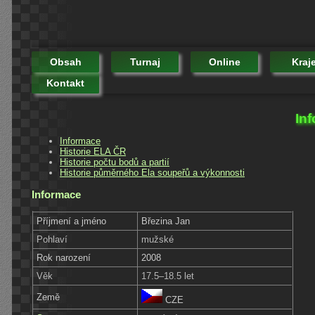
Obsah
Turnaj
Online
Kraj
Kontakt
In
Informace
Historie ELA ČR
Historie počtu bodů a partií
Historie půměrného Ela soupeřů a výkonnosti
Informace
Příjmení a jméno
Březina Jan
Pohlaví
mužské
Rok narození
2008
Věk
17.5–18.5 let
Země
CZE