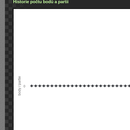
Historie počtu bodů a partií
body / partie
0