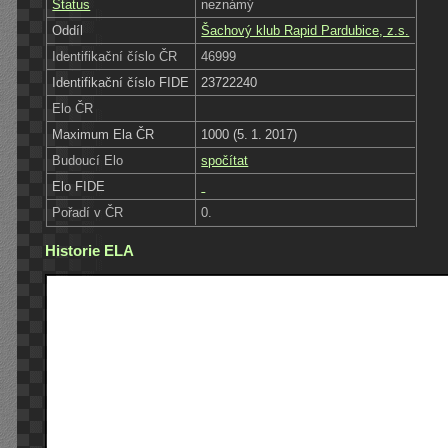
Status
neznámý
Oddíl
Šachový klub Rapid Pardubice, z.s.
Identifikační číslo ČR
46999
Identifikační číslo FIDE
23722240
Elo ČR
Maximum Ela ČR
1000 (5. 1. 2017)
Budoucí Elo
spočítat
Elo FIDE
Pořadí v ČR
0.
Historie ELA