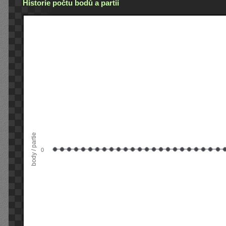
Historie počtu bodů a partií
body / partie
0