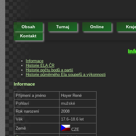
Obsah
Turnaj
Online
Kraj
Kontakt
In
Informace
Historie ELA ČR
Historie počtu bodů a partií
Historie půměrného Ela soupeřů a výkonnosti
Informace
Příjmení a jméno
Hoyer René
Pohlaví
mužské
Rok narození
2008
Věk
17.6–18.6 let
Země
CZE