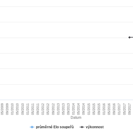
01/2010
09/2015
09/2011
05/2017
05/2013
05/2009
01/2015
01/2011
09/2016
09/2012
05/2014
05/2010
01/2016
01/2012
09/2017
09/2013
09/2009
05/2015
05/2011
01/2017
01/2013
09/2014
09/2010
05/2016
05/2012
01/2014
Datum
průměrné Elo soupeřů
výkonnost