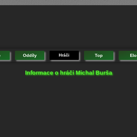
Hráči
e
Oddíly
Top
Elo
Informace o hráči Michal Burša