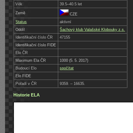
Věk
39.5–40.5 let
Země
CZE
Status
aktivní
Oddíl
Šachový klub Valašské Klobouky z.s.
Identifikační číslo ČR
47155
Identifikační číslo FIDE
Elo ČR
Maximum Ela ČR
1000 (5. 5. 2017)
Budoucí Elo
spočítat
Elo FIDE
Pořadí v ČR
9359. – 16635.
Historie ELA