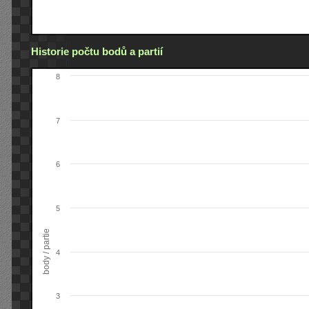
Historie počtu bodů a partií
8
7
6
5
body / partie
4
3