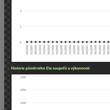
2
1
0
05/2008
01/2005
04/2007
01/2004
04/2006
08/2002
09/2008
04/2005
09/2007
04/2004
10/2006
01/2003
01/2009
09/2005
01/2008
09/2004
01/2007
08/2003
05/2009
01/2006
Historie půměrného Ela soupeřů a výkonnosti
1500
1450
1400