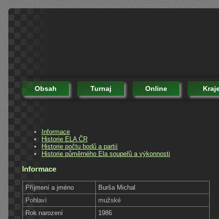
Obsah
Turnaj
Online
Kraj
Informace
Historie ELA ČR
Historie počtu bodů a partií
Historie půměrného Ela soupeřů a výkonnosti
Informace
Příjmení a jméno
Burša Michal
Pohlaví
mužské
Rok narození
1986