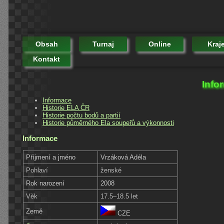
Obsah
Turnaj
Online
Kraj
Kontakt
Info
Informace
Historie ELA ČR
Historie počtu bodů a partií
Historie půměrného Ela soupeřů a výkonnosti
Informace
Příjmení a jméno
Vrzáková Adéla
Pohlaví
ženské
Rok narození
2008
Věk
17.5–18.5 let
Země
CZE