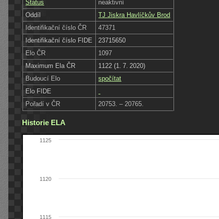
Status
neaktivní
Oddíl
TJ Jiskra Havlíčkův Brod
Identifikační číslo ČR
47371
Identifikační číslo FIDE
23715650
Elo ČR
1097
Maximum Ela ČR
1122 (1. 7. 2020)
Budoucí Elo
spočítat
Elo FIDE
Pořadí v ČR
20753. – 20765.
Historie ELA
1125
1120
1115