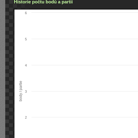
Historie počtu bodů a partií
6
5
4
body / partie
3
2