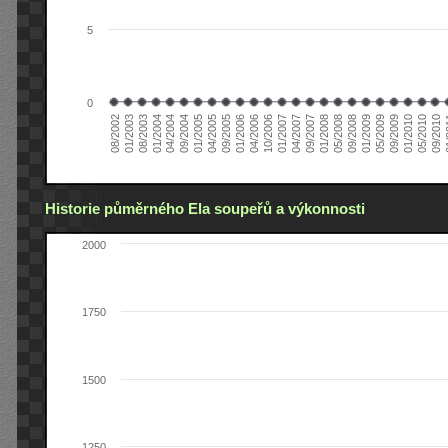
5
0
04/2006
05/2008
09/2004
05/2010
10/2006
08/2002
09/2008
01/2005
09/2010
01/2007
01/2003
01/2009
04/2005
01
04/2007
08/2003
05/2009
09/2005
09/2007
01/2004
09/2009
01/2006
01/2008
04/2004
01/2010
Historie půměrného Ela soupeřů a výkonnosti
2000
1750
1500
1250