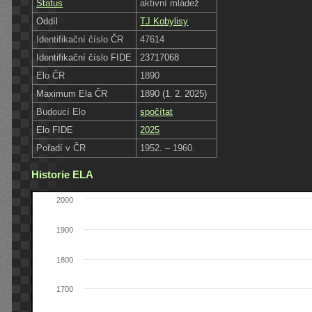
Status
aktivní mládež
Oddíl
TJ Kobylisy
Identifikační číslo ČR
47614
Identifikační číslo FIDE
23717068
Elo ČR
1890
Maximum Ela ČR
1890 (1. 2. 2025)
Budoucí Elo
spočítat
Elo FIDE
2025
Pořadí v ČR
1952. – 1960.
Historie ELA
2000
1900
1800
1700