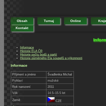
Obsah
Turnaj
Online
Kraj
Kontakt
Infor
Informace
Historie ELA ČR
Historie počtu bodů a partií
Historie půměrného Ela soupeřů a výkonnosti
Informace
Příjmení a jméno
Švadlenka Michal
Pohlaví
mužské
Rok narození
2011
Věk
14.5–15.5 let
Země
CZE