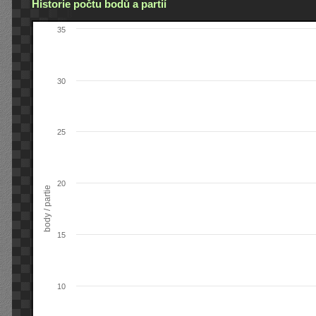
Historie počtu bodů a partií
35
30
25
20
body / partie
15
10