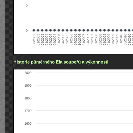
5
0
04/2006
05/2008
09/2004
05/2010
10/2006
08/2002
09/2008
01/2005
09/2010
01/2007
01/2003
01/2009
04/2005
01
04/2007
08/2003
05/2009
09/2005
09/2007
01/2004
09/2009
01/2006
01/2008
04/2004
01/2010
Historie půměrného Ela soupeřů a výkonnosti
2000
1900
1800
1700
1600