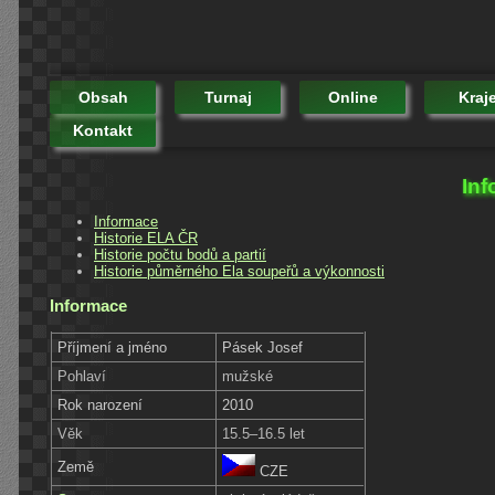
Obsah
Turnaj
Online
Kraj
Kontakt
Inf
Informace
Historie ELA ČR
Historie počtu bodů a partií
Historie půměrného Ela soupeřů a výkonnosti
Informace
Příjmení a jméno
Pásek Josef
Pohlaví
mužské
Rok narození
2010
Věk
15.5–16.5 let
Země
CZE