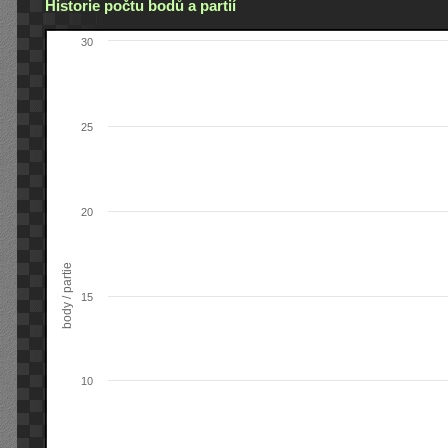
Historie počtu bodů a partií
30
25
20
body / partie
15
10