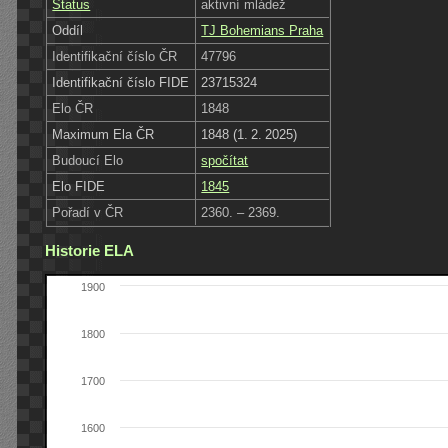
Status
aktivní mládež
Oddíl
TJ Bohemians Praha
Identifikační číslo ČR
47796
Identifikační číslo FIDE
23715324
Elo ČR
1848
Maximum Ela ČR
1848 (1. 2. 2025)
Budoucí Elo
spočítat
Elo FIDE
1845
Pořadí v ČR
2360. – 2369.
Historie ELA
1900
1800
1700
1600