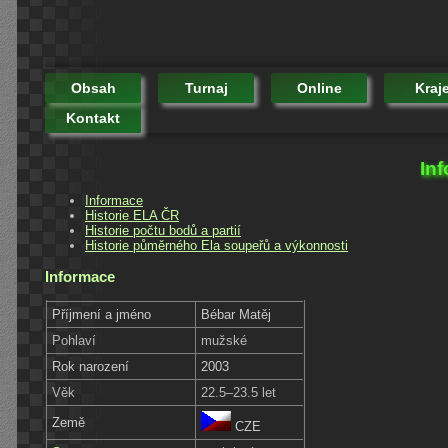
Obsah
Turnaj
Online
Kraj
Kontakt
In
Informace
Historie ELA ČR
Historie počtu bodů a partií
Historie půměrného Ela soupeřů a výkonnosti
Informace
Příjmení a jméno
Bébar Matěj
Pohlaví
mužské
Rok narození
2003
Věk
22.5–23.5 let
Země
CZE