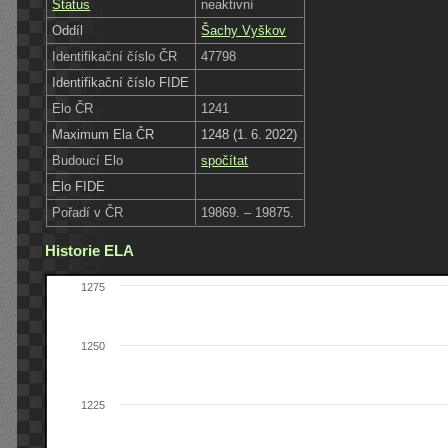
Status
neaktivní
Oddíl
Šachy Vyškov
Identifikační číslo ČR
47798
Identifikační číslo FIDE
Elo ČR
1241
Maximum Ela ČR
1248 (1. 6. 2022)
Budoucí Elo
spočítat
Elo FIDE
Pořadí v ČR
19869. – 19875.
Historie ELA
1275
1250
1225