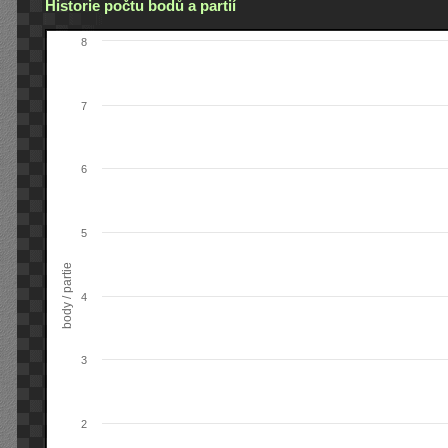
Historie počtu bodů a partií
8
7
6
5
body / partie
4
3
2