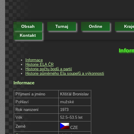
Obsah
Turnaj
Online
Kraj
Kontakt
Infor
Informace
Historie ELA ČR
Historie počtu bodů a partií
Historie půměrného Ela soupeřů a výkonnosti
Informace
Příjmení a jméno
Křišťál Bronislav
Pohlaví
mužské
Rok narození
1973
Věk
52.5–53.5 let
Země
CZE