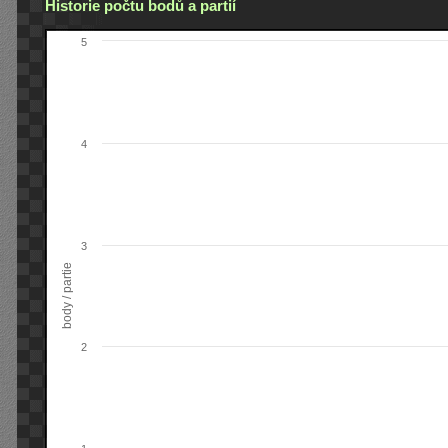
Historie počtu bodů a partií
5
4
3
body / partie
2