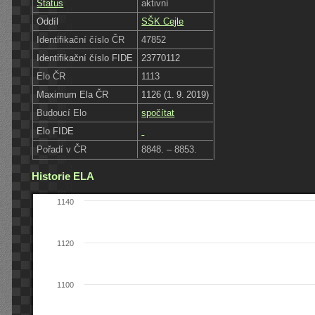
Status
aktivní
Oddíl
SŠK Cejle
Identifikační číslo ČR
47852
Identifikační číslo FIDE
23770112
Elo ČR
1113
Maximum Ela ČR
1126 (1. 9. 2019)
Budoucí Elo
spočítat
Elo FIDE
Pořadí v ČR
8848. – 8853.
Historie ELA
1140
1120
1100