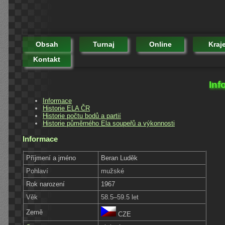
Obsah
Turnaj
Online
Kraj
Kontakt
Inf
Informace
Historie ELA ČR
Historie počtu bodů a partií
Historie půměrného Ela soupeřů a výkonnosti
Informace
Příjmení a jméno
Beran Luděk
Pohlaví
mužské
Rok narození
1967
Věk
58.5–59.5 let
Země
CZE