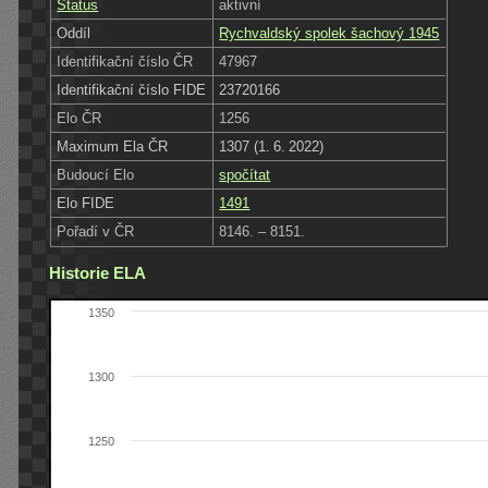
Status
aktivní
Oddíl
Rychvaldský spolek šachový 1945
Identifikační číslo ČR
47967
Identifikační číslo FIDE
23720166
Elo ČR
1256
Maximum Ela ČR
1307 (1. 6. 2022)
Budoucí Elo
spočítat
Elo FIDE
1491
Pořadí v ČR
8146. – 8151.
Historie ELA
1350
1300
1250