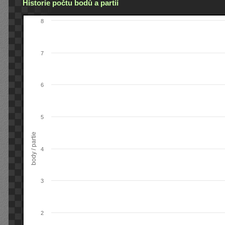
Historie počtu bodů a partií
8
7
6
5
body / partie
4
3
2