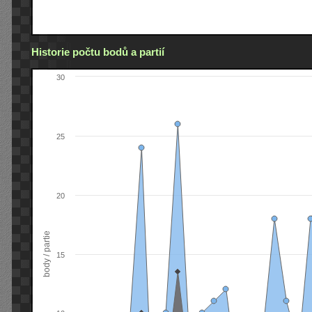
Historie počtu bodů a partií
30
25
20
body / partie
15