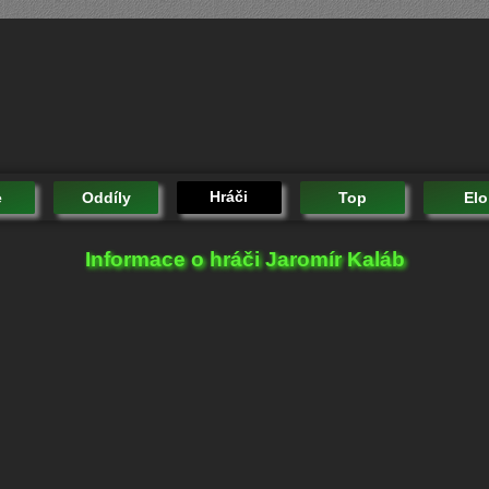
Hráči
e
Oddíly
Top
Elo
Informace o hráči Jaromír Kaláb