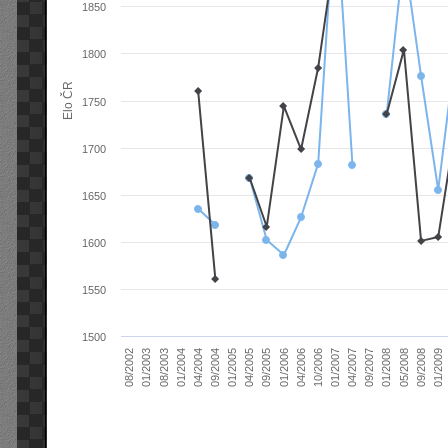
1850
1800
Elo ČR
1750
1700
1650
1600
1550
1500
04/2004
01/2006
09/2007
08/2003
04/2005
01/2007
08/2002
09/2008
09/2004
04/2006
01/2008
01/2004
09/2005
04/2007
01/2003
01/2009
01/2005
10/2006
05/2008