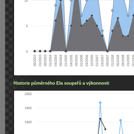
10
5
0
04/2005
04/2004
01/2003
01/2009
01/2008
01/2007
01/2006
01/2005
01/2004
08/2002
09/2008
09/2007
10/2006
09/2005
09/2004
08/2003
05/2
05/2008
04/2007
04/2006
Historie půměrného Ela soupeřů a výkonnosti
2000
1950
1900