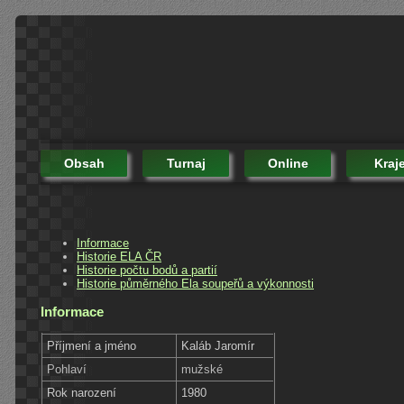
Obsah
Turnaj
Online
Kraj
Informace
Historie ELA ČR
Historie počtu bodů a partií
Historie půměrného Ela soupeřů a výkonnosti
Informace
Příjmení a jméno
Kaláb Jaromír
Pohlaví
mužské
Rok narození
1980