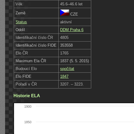
Věk
45.6–46.6 let
Země
CZE
Status
aktivní
Oddíl
DDM Praha 6
Identifikační číslo ČR
4805
Identifikační číslo FIDE
353558
Elo ČR
1765
Maximum Ela ČR
1837 (5. 5. 2015)
Budoucí Elo
spočítat
Elo FIDE
1847
Pořadí v ČR
3207. – 3223.
Historie ELA
1900
1850