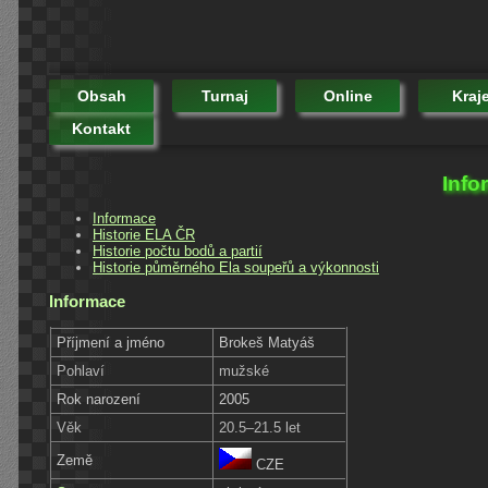
Obsah
Turnaj
Online
Kraj
Kontakt
Info
Informace
Historie ELA ČR
Historie počtu bodů a partií
Historie půměrného Ela soupeřů a výkonnosti
Informace
Příjmení a jméno
Brokeš Matyáš
Pohlaví
mužské
Rok narození
2005
Věk
20.5–21.5 let
Země
CZE