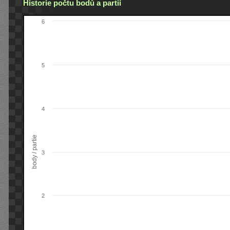
Historie počtu bodů a partií
6
5
4
body / partie
3
2