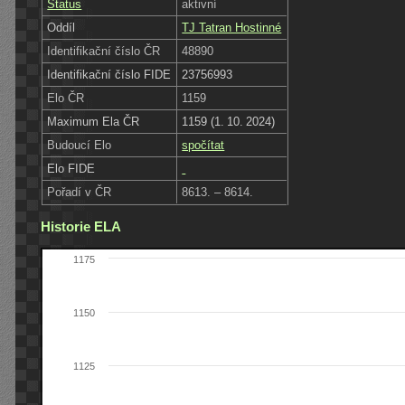
Status
aktivní
Oddíl
TJ Tatran Hostinné
Identifikační číslo ČR
48890
Identifikační číslo FIDE
23756993
Elo ČR
1159
Maximum Ela ČR
1159 (1. 10. 2024)
Budoucí Elo
spočítat
Elo FIDE
Pořadí v ČR
8613. – 8614.
Historie ELA
1175
1150
1125