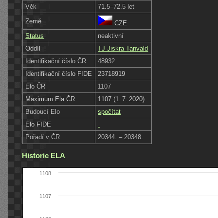
Věk
71.5–72.5 let
Země
CZE
Status
neaktivní
Oddíl
TJ Jiskra Tanvald
Identifikační číslo ČR
48932
Identifikační číslo FIDE
23718919
Elo ČR
1107
Maximum Ela ČR
1107 (1. 7. 2020)
Budoucí Elo
spočítat
Elo FIDE
Pořadí v ČR
20344. – 20348.
Historie ELA
1108
1107