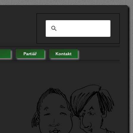
Partiář
Kontakt