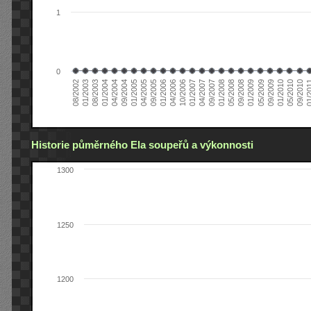
1
0
01/2005
09/2010
08/2002
09/2008
10/2006
09/2004
05/2010
05/2008
04/2006
04/2004
01/2010
01/2008
01/2006
01/2004
09/2009
09/2007
09/2005
08/2003
05/2009
04/2007
04/2005
01/2
01/2003
01/2009
01/2007
Historie půměrného Ela soupeřů a výkonnosti
1300
1250
1200