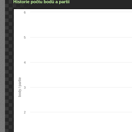
Historie počtu bodů a partií
6
5
4
body / partie
3
2