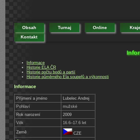
Obsah
Turnaj
Online
Kraj
Kontakt
Info
Informace
Historie ELA ČR
Historie počtu bodů a partií
Historie půměrného Ela soupeřů a výkonnosti
Informace
Příjmení a jméno
Lubelec Andrej
Pohlaví
mužské
Rok narození
2009
Věk
16.6–17.6 let
Země
CZE