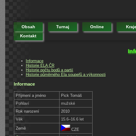
Obsah
Turnaj
Online
Kraj
Kontakt
In
Informace
Historie ELA ČR
Historie počtu bodů a partií
Historie půměrného Ela soupeřů a výkonnosti
Informace
Příjmení a jméno
Pick Tomáš
Pohlaví
mužské
Rok narození
2010
Věk
15.6–16.6 let
Země
CZE