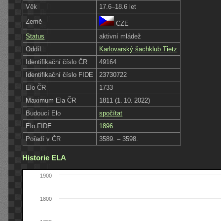
Věk
17.6–18.6 let
Země
CZE
Status
aktivní mládež
Oddíl
Karlovarský šachklub Tietz
Identifikační číslo ČR
49164
Identifikační číslo FIDE
23730722
Elo ČR
1733
Maximum Ela ČR
1811 (1. 10. 2022)
Budoucí Elo
spočítat
Elo FIDE
1896
Pořadí v ČR
3589. – 3598.
Historie ELA
1900
1800