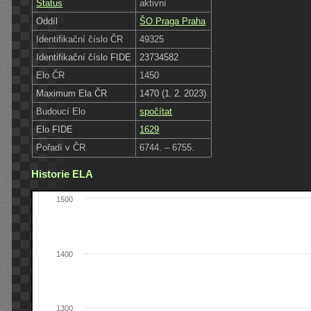
Status
aktivní
Oddíl
ŠO Praga Praha
Identifikační číslo ČR
49325
Identifikační číslo FIDE
23734582
Elo ČR
1450
Maximum Ela ČR
1470 (1. 2. 2023)
Budoucí Elo
spočítat
Elo FIDE
1629
Pořadí v ČR
6744. – 6755.
Historie ELA
1500
1400
1300