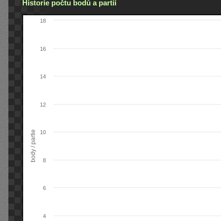
Historie počtu bodů a partií
18
16
14
12
body / partie
10
8
6
4