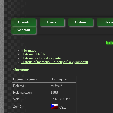
Obsah
Turnaj
Online
Kraj
Kontakt
In
Informace
Historie ELA ČR
Historie počtu bodů a partií
Historie půměrného Ela soupeřů a výkonnosti
Informace
Příjmení a jméno
Humhej Jan
Pohlaví
mužské
Rok narození
1988
Věk
37.6–38.6 let
Země
CZE