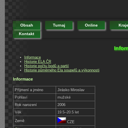
Obsah
Turnaj
Online
Kraj
Kontakt
Infor
Informace
Historie ELA ČR
Historie počtu bodů a partií
Historie půměrného Ela soupeřů a výkonnosti
Informace
Příjmení a jméno
Jirásko Miroslav
Pohlaví
mužské
Rok narození
2006
Věk
19.5–20.5 let
Země
CZE