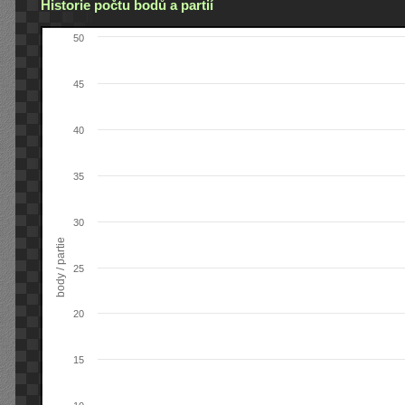
Historie počtu bodů a partií
50
45
40
35
30
body / partie
25
20
15