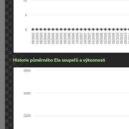
10
5
0
04/2006
05/2008
09/2004
05/2010
10/2006
08/2002
09/2008
01/2005
09/2010
01/2007
01/2003
01/2009
04/2005
01
04/2007
08/2003
05/2009
09/2005
09/2007
01/2004
09/2009
01/2006
01/2008
04/2004
01/2010
Historie půměrného Ela soupeřů a výkonnosti
2600
2400
2200