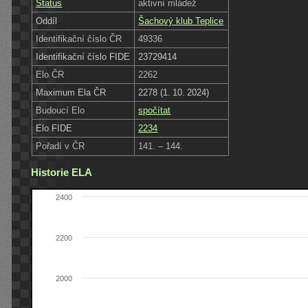
Status
aktivní mládež
Oddíl
Šachový klub Teplice
Identifikační číslo ČR
49336
Identifikační číslo FIDE
23729414
Elo ČR
2262
Maximum Ela ČR
2278 (1. 10. 2024)
Budoucí Elo
spočítat
Elo FIDE
2234
Pořadí v ČR
141. – 144.
Historie ELA
2400
2200
2000