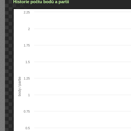
Historie počtu bodů a partií
2.25
2
1.75
1.5
body / partie
1.25
1
0.75
0.5