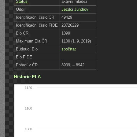
Status
aktivní mládež
Oddíl
Jezdci Jundrov
Identifikační číslo ČR
49429
Identifikační číslo FIDE
23726229
Elo ČR
1099
Maximum Ela ČR
1100 (1. 9. 2019)
Budoucí Elo
spočítat
Elo FIDE
Pořadí v ČR
8939. – 8942.
Historie ELA
1120
1100
1080