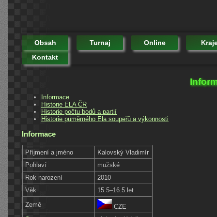
Obsah
Turnaj
Online
Kraj
Kontakt
Infor
Informace
Historie ELA ČR
Historie počtu bodů a partií
Historie půměrného Ela soupeřů a výkonnosti
Informace
Příjmení a jméno
Kalovský Vladimír
Pohlaví
mužské
Rok narození
2010
Věk
15.5–16.5 let
Země
CZE