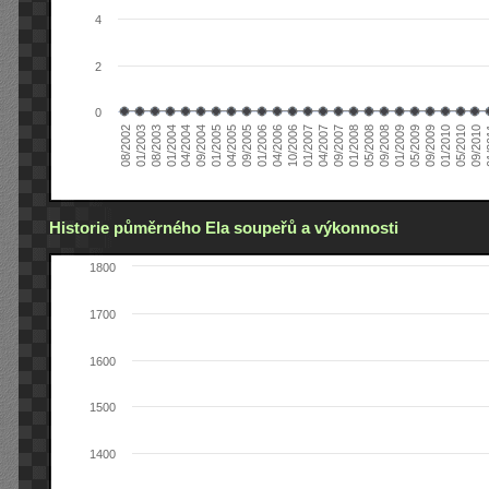
4
2
0
04/2006
05/2008
09/2004
05/2010
10/2006
08/2002
09/2008
01/2005
09/2010
01/2007
01/2003
01/2009
04/2005
01
04/2007
08/2003
05/2009
09/2005
09/2007
01/2004
09/2009
01/2006
01/2008
04/2004
01/2010
Historie půměrného Ela soupeřů a výkonnosti
1800
1700
1600
1500
1400