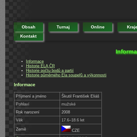
Obsah
Turnaj
Online
Kraj
Kontakt
Informa
Informace
Historie ELA ČR
Historie počtu bodů a partií
Historie půměrného Ela soupeřů a výkonnosti
Informace
Příjmení a jméno
Škutil František Eliáš
Pohlaví
mužské
Rok narození
2008
Věk
17.6–18.6 let
Země
CZE