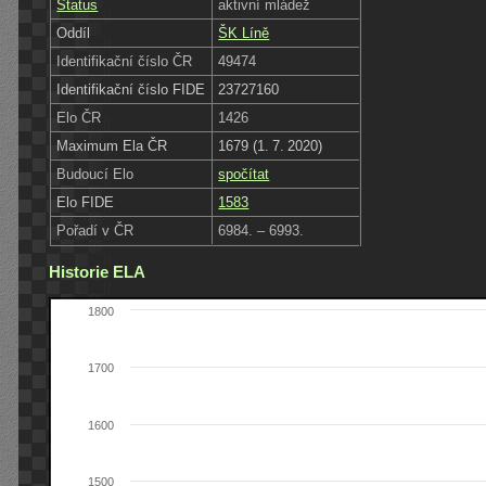
Status
aktivní mládež
Oddíl
ŠK Líně
Identifikační číslo ČR
49474
Identifikační číslo FIDE
23727160
Elo ČR
1426
Maximum Ela ČR
1679 (1. 7. 2020)
Budoucí Elo
spočítat
Elo FIDE
1583
Pořadí v ČR
6984. – 6993.
Historie ELA
1800
1700
1600
1500