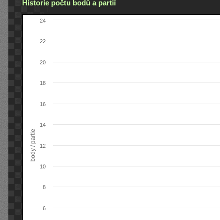
Historie počtu bodů a partií
24
22
20
18
16
14
body / partie
12
10
8
6