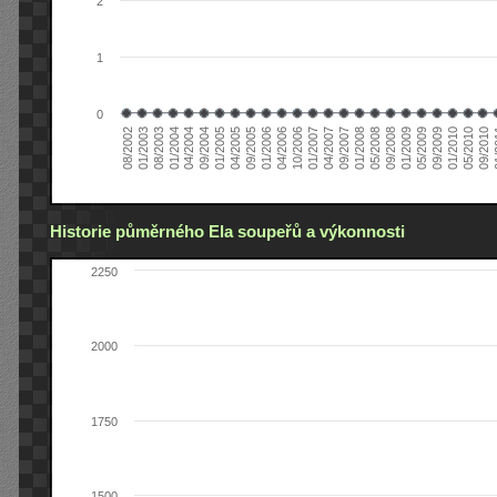
2
1
0
04/2006
05/2008
09/2004
05/2010
10/2006
08/2002
09/2008
01/2005
09/2010
01/2007
01/2003
01/2009
04/2005
01
04/2007
08/2003
05/2009
09/2005
09/2007
01/2004
09/2009
01/2006
01/2008
04/2004
01/2010
Historie půměrného Ela soupeřů a výkonnosti
2250
2000
1750
1500