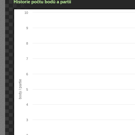
Historie počtu bodů a partií
10
9
8
7
6
body / partie
5
4
3