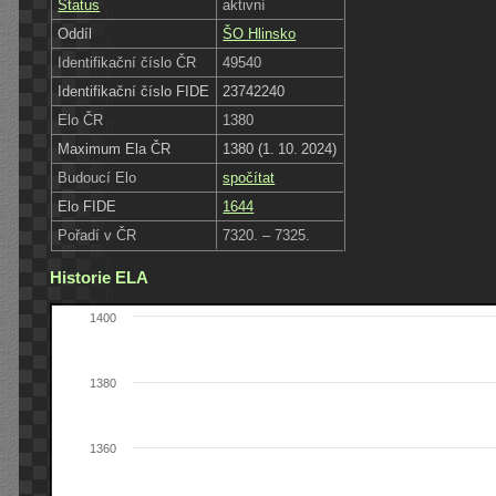
Status
aktivní
Oddíl
ŠO Hlinsko
Identifikační číslo ČR
49540
Identifikační číslo FIDE
23742240
Elo ČR
1380
Maximum Ela ČR
1380 (1. 10. 2024)
Budoucí Elo
spočítat
Elo FIDE
1644
Pořadí v ČR
7320. – 7325.
Historie ELA
1400
1380
1360