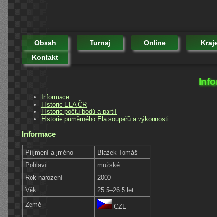
Obsah
Turnaj
Online
Kraj
Kontakt
Inf
Informace
Historie ELA ČR
Historie počtu bodů a partií
Historie půměrného Ela soupeřů a výkonnosti
Informace
Příjmení a jméno
Blažek Tomáš
Pohlaví
mužské
Rok narození
2000
Věk
25.5–26.5 let
Země
CZE