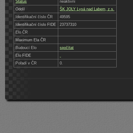
Status
neaktivní
Oddíl
ŠK JOLY Lysá nad Labem, z.s.
Identifikační číslo ČR
49595
Identifikační číslo FIDE
23737310
Elo ČR
Maximum Ela ČR
Budoucí Elo
spočítat
Elo FIDE
Pořadí v ČR
0.