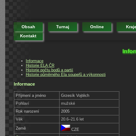
Obsah
Turnaj
Online
Kraj
Kontakt
Info
Informace
Historie ELA ČR
Historie počtu bodů a partií
Historie půměrného Ela soupeřů a výkonnosti
Informace
Příjmení a jméno
Grzesík Vojtěch
Pohlaví
mužské
Rok narození
2005
Věk
20.6–21.6 let
Země
CZE