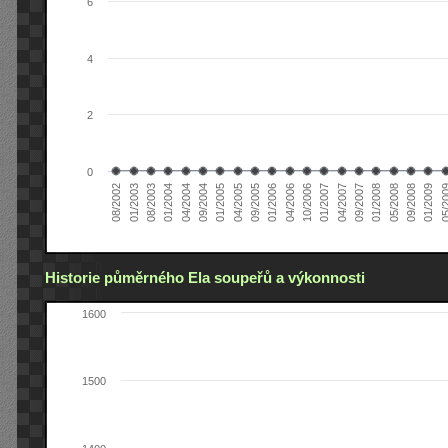
6
4
2
0
04/2005
04/2004
01/2003
01/2009
01/2008
01/2007
01/2006
01/2005
01/2004
08/2002
09/2008
09/2007
10/2006
09/2005
09/2004
08/2003
05/2
05/2008
04/2007
04/2006
Historie půměrného Ela soupeřů a výkonnosti
1600
1500