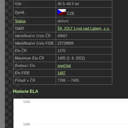
Věk
48.5–49.5 let
Země
CZE
Status
aktivní
Oddíl
ŠK JOLY Lysá nad Labem, z.s.
Identifikační číslo ČR
49667
Identifikační číslo FIDE
23728809
Elo ČR
1370
Maximum Ela ČR
1405 (1. 6. 2022)
Budoucí Elo
spočítat
Elo FIDE
1487
Pořadí v ČR
7399. – 7405.
Historie ELA
1410
1400