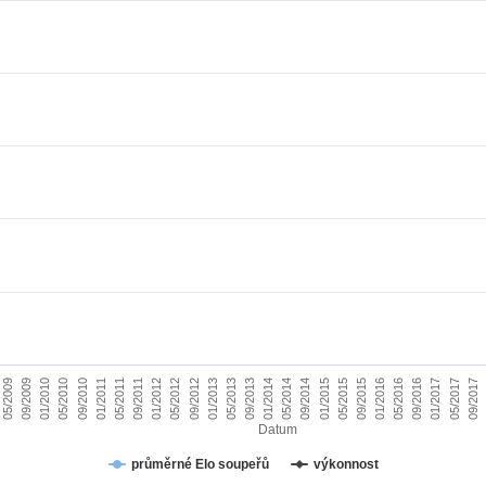
01/2010
09/2015
09/2011
05/2017
05/2013
05/2009
01/2015
01/2011
09/2016
09/2012
05/2014
05/2010
01/2016
01/2012
09/2017
09/2013
09/2009
05/2015
05/2011
01/2017
01/2013
09/2014
09/2010
05/2016
05/2012
01/2014
Datum
průměrné Elo soupeřů
výkonnost