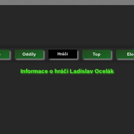
Hráči
e
Oddíly
Top
Elo
Informace o hráči Ladislav Ocelák