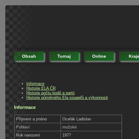
Obsah
Turnaj
Online
Kraj
Informace
Historie ELA ČR
Historie počtu bodů a partií
Historie půměrného Ela soupeřů a výkonnosti
Informace
Příjmení a jméno
Ocelák Ladislav
Pohlaví
mužské
Rok narození
1977