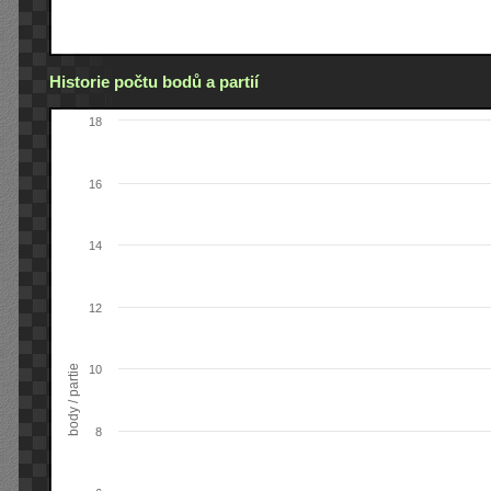
Historie počtu bodů a partií
18
16
14
12
body / partie
10
8