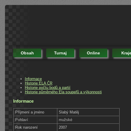
Obsah
Turnaj
Online
Kraj
Informace
Historie ELA ČR
Historie počtu bodů a partií
Historie půměrného Ela soupeřů a výkonnosti
Informace
Příjmení a jméno
Slabý Matěj
Pohlaví
mužské
Rok narození
2007