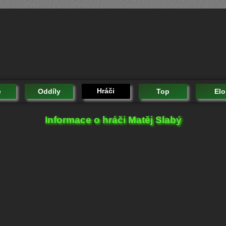
Hráči
e
Oddíly
Top
Elo
Informace o hráči Matěj Slabý