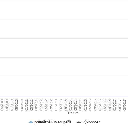
01/2010
09/2015
09/2011
05/2017
05/2013
05/2009
01/2015
01/2011
09/2016
09/2012
05/2014
05/2010
01/2016
01/2012
09/2017
09/2013
09/2009
05/2015
05/2011
01/2017
01/2013
09/2014
09/2010
05/2016
05/2012
01/2014
Datum
průměrné Elo soupeřů
výkonnost