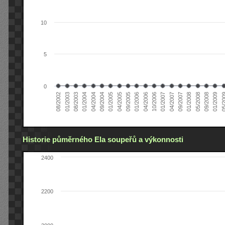
10
5
0
04/2005
04/2004
01/2003
01/2009
01/2008
01/2007
01/2006
01/2005
01/2004
08/2002
09/2008
09/2007
10/2006
09/2005
09/2004
08/2003
05/2
05/2008
04/2007
04/2006
Historie půměrného Ela soupeřů a výkonnosti
2400
2200