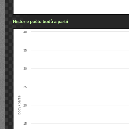
Historie počtu bodů a partií
40
35
30
25
body / partie
20
15