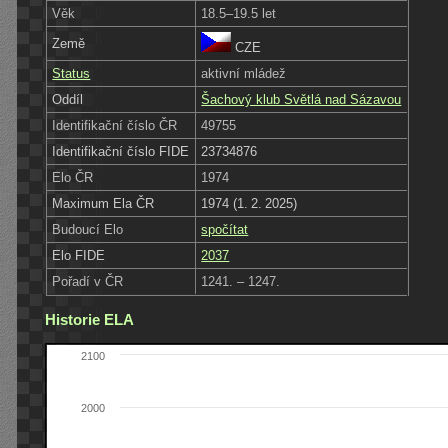
Věk
18.5–19.5 let
Země
CZE
Status
aktivní mládež
Oddíl
Šachový klub Světlá nad Sázavou
Identifikační číslo ČR
49755
Identifikační číslo FIDE
23734876
Elo ČR
1974
Maximum Ela ČR
1974 (1. 2. 2025)
Budoucí Elo
spočítat
Elo FIDE
2037
Pořadí v ČR
1241. – 1247.
Historie ELA
2100
2000