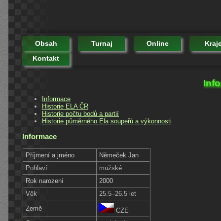
Obsah
Turnaj
Online
Kraj
Kontakt
Inf
Informace
Historie ELA ČR
Historie počtu bodů a partií
Historie půměrného Ela soupeřů a výkonnosti
Informace
Příjmení a jméno
Němeček Jan
Pohlaví
mužské
Rok narození
2000
Věk
25.5–26.5 let
Země
CZE