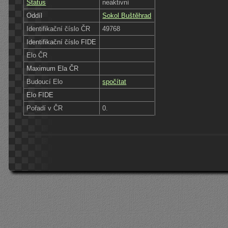
Status
neaktivní
Oddíl
Sokol Buštěhrad
Identifikační číslo ČR
49768
Identifikační číslo FIDE
Elo ČR
Maximum Ela ČR
Budoucí Elo
spočítat
Elo FIDE
Pořadí v ČR
0.