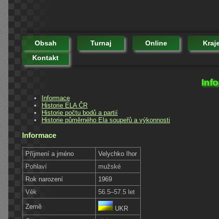
Obsah
Turnaj
Online
Kraj
Kontakt
Inf
Informace
Historie ELA ČR
Historie počtu bodů a partií
Historie půměrného Ela soupeřů a výkonnosti
Informace
Příjmení a jméno
Velychko Ihor
Pohlaví
mužské
Rok narození
1969
Věk
56.5–57.5 let
Země
UKR