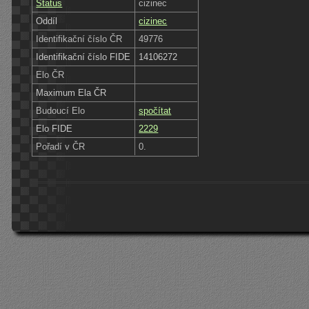
Status
cizinec
Oddíl
cizinec
Identifikační číslo ČR
49776
Identifikační číslo FIDE
14106272
Elo ČR
Maximum Ela ČR
Budoucí Elo
spočítat
Elo FIDE
2229
Pořadí v ČR
0.