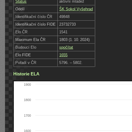
Status
aktivní mládež
Oddíl
ŠK Sokol Vyšehrad
Identifikační číslo ČR
49848
Identifikační číslo FIDE
23732733
Elo ČR
1541
Maximum Ela ČR
1803 (1. 10. 2024)
Budoucí Elo
spočítat
Elo FIDE
1655
Pořadí v ČR
5796. – 5802.
Historie ELA
1900
1800
1700
1600