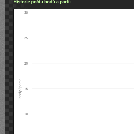
Historie počtu bodů a partií
30
25
20
body / partie
15
10