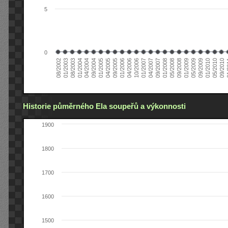
5
0
04/2006
05/2008
09/2004
05/2010
10/2006
08/2002
09/2008
01/2005
09/2010
01/2007
01/2003
01/2009
04/2005
01
04/2007
08/2003
05/2009
09/2005
09/2007
01/2004
09/2009
01/2006
01/2008
04/2004
01/2010
Historie půměrného Ela soupeřů a výkonnosti
1900
1800
1700
1600
1500