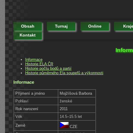
Obsah
Turnaj
Online
Kraj
Kontakt
Inform
Informace
Historie ELA ČR
Historie počtu bodů a partií
Historie půměrného Ela soupeřů a výkonnosti
Informace
Příjmení a jméno
Mojžíšová Barbora
Pohlaví
ženské
Rok narození
2011
Věk
14.5–15.5 let
Země
CZE