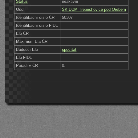
Status
neaktivní
Oddíl
ŠK DDM Třebechovice pod Orebem
Identifikační číslo ČR
50307
Identifikační číslo FIDE
Elo ČR
Maximum Ela ČR
Budoucí Elo
spočítat
Elo FIDE
Pořadí v ČR
0.