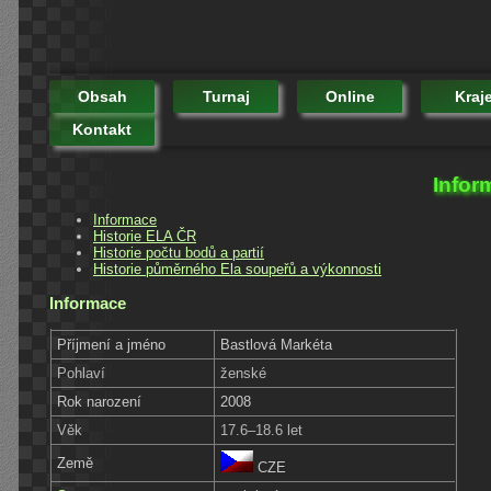
Obsah
Turnaj
Online
Kraj
Kontakt
Infor
Informace
Historie ELA ČR
Historie počtu bodů a partií
Historie půměrného Ela soupeřů a výkonnosti
Informace
Příjmení a jméno
Bastlová Markéta
Pohlaví
ženské
Rok narození
2008
Věk
17.6–18.6 let
Země
CZE