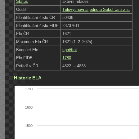
Status
aktivní mládež
Oddíl
Tělovýchovná jednota Sokol Ústí z.s.
Identifikační číslo ČR
50438
Identifikační číslo FIDE
23737611
Elo ČR
1621
Maximum Ela ČR
1621 (1. 2. 2025)
Budoucí Elo
spočítat
Elo FIDE
1780
Pořadí v ČR
4822. – 4838.
Historie ELA
1700
1600
1500