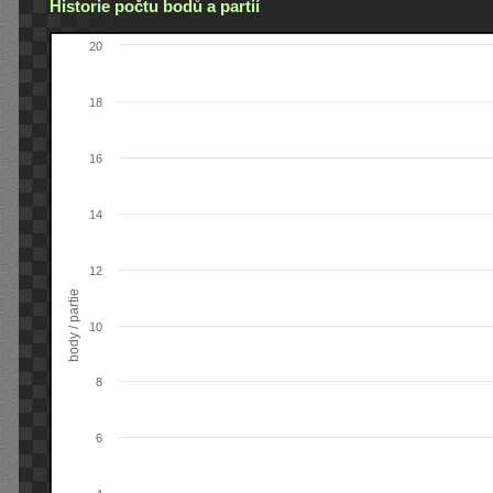
Historie počtu bodů a partií
20
18
16
14
12
body / partie
10
8
6