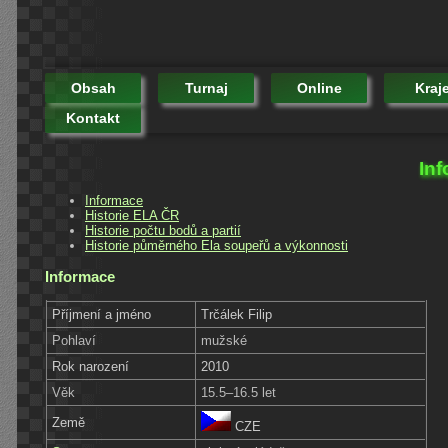
Obsah
Turnaj
Online
Kraj
Kontakt
Inf
Informace
Historie ELA ČR
Historie počtu bodů a partií
Historie půměrného Ela soupeřů a výkonnosti
Informace
Příjmení a jméno
Trčálek Filip
Pohlaví
mužské
Rok narození
2010
Věk
15.5–16.5 let
Země
CZE