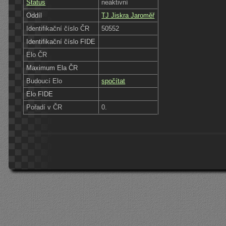
Status
neaktivní
Oddíl
TJ Jiskra Jaroměř
Identifikační číslo ČR
50552
Identifikační číslo FIDE
Elo ČR
Maximum Ela ČR
Budoucí Elo
spočítat
Elo FIDE
Pořadí v ČR
0.