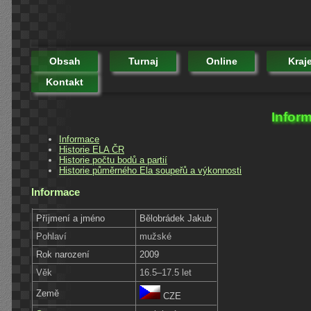
Obsah
Turnaj
Online
Kraj
Kontakt
Infor
Informace
Historie ELA ČR
Historie počtu bodů a partií
Historie půměrného Ela soupeřů a výkonnosti
Informace
Příjmení a jméno
Bělobrádek Jakub
Pohlaví
mužské
Rok narození
2009
Věk
16.5–17.5 let
Země
CZE