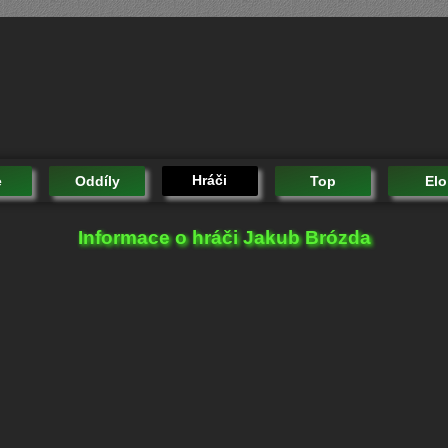
Hráči
e
Oddíly
Top
Elo
Informace o hráči Jakub Brózda