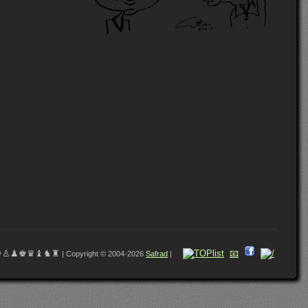
♔♙♟♚♛♝♞♜
📧
| Copyright © 2004-2026
Safrad
|