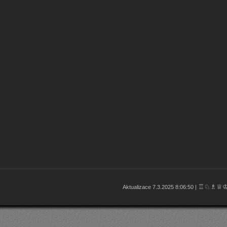
♖♘♗♕
Aktualizace 7.3.2025 8:06:50 |