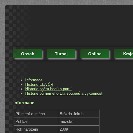
Obsah
Turnaj
Online
Kraj
Informace
Historie ELA ČR
Historie počtu bodů a partií
Historie půměrného Ela soupeřů a výkonnosti
Informace
Příjmení a jméno
Brózda Jakub
Pohlaví
mužské
Rok narození
2009