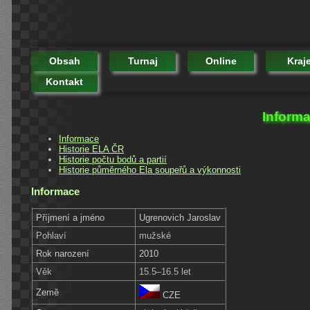
Obsah
Turnaj
Online
Kraj
Kontakt
Informa
Informace
Historie ELA ČR
Historie počtu bodů a partií
Historie půměrného Ela soupeřů a výkonnosti
Informace
Příjmení a jméno
Ugrenovich Jaroslav
Pohlaví
mužské
Rok narození
2010
Věk
15.5–16.5 let
Země
CZE