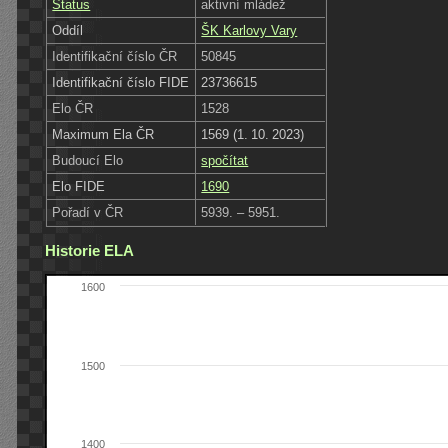
Status
aktivní mládež
Oddíl
ŠK Karlovy Vary
Identifikační číslo ČR
50845
Identifikační číslo FIDE
23736615
Elo ČR
1528
Maximum Ela ČR
1569 (1. 10. 2023)
Budoucí Elo
spočítat
Elo FIDE
1690
Pořadí v ČR
5939. – 5951.
Historie ELA
1600
1500
1400