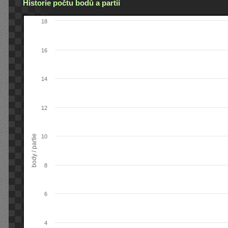
Historie počtu bodů a partií
18
16
14
12
body / partie
10
8
6
4