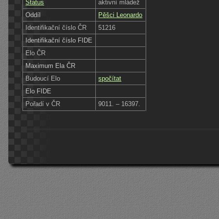
Status
aktivní mládež
Oddíl
Pěšci Leonardo
Identifikační číslo ČR
51216
Identifikační číslo FIDE
Elo ČR
Maximum Ela ČR
Budoucí Elo
spočítat
Elo FIDE
Pořadí v ČR
9011. – 16397.