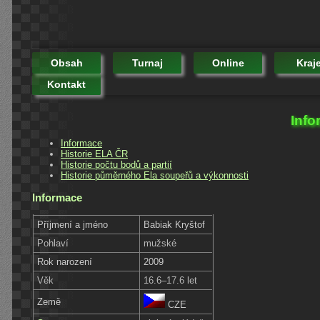
Obsah
Turnaj
Online
Kraj
Kontakt
Info
Informace
Historie ELA ČR
Historie počtu bodů a partií
Historie půměrného Ela soupeřů a výkonnosti
Informace
Příjmení a jméno
Babiak Kryštof
Pohlaví
mužské
Rok narození
2009
Věk
16.6–17.6 let
Země
CZE