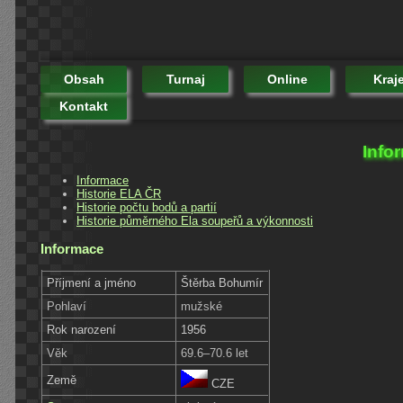
Obsah
Turnaj
Online
Kraj
Kontakt
Info
Informace
Historie ELA ČR
Historie počtu bodů a partií
Historie půměrného Ela soupeřů a výkonnosti
Informace
Příjmení a jméno
Štěrba Bohumír
Pohlaví
mužské
Rok narození
1956
Věk
69.6–70.6 let
Země
CZE