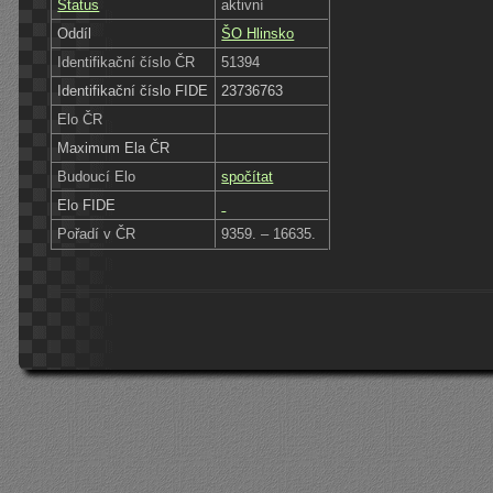
Status
aktivní
Oddíl
ŠO Hlinsko
Identifikační číslo ČR
51394
Identifikační číslo FIDE
23736763
Elo ČR
Maximum Ela ČR
Budoucí Elo
spočítat
Elo FIDE
Pořadí v ČR
9359. – 16635.