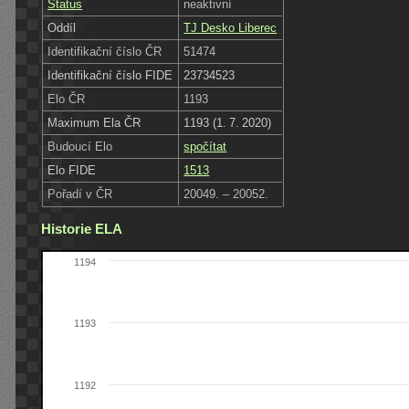
Status
neaktivní
Oddíl
TJ Desko Liberec
Identifikační číslo ČR
51474
Identifikační číslo FIDE
23734523
Elo ČR
1193
Maximum Ela ČR
1193 (1. 7. 2020)
Budoucí Elo
spočítat
Elo FIDE
1513
Pořadí v ČR
20049. – 20052.
Historie ELA
1194
1193
1192