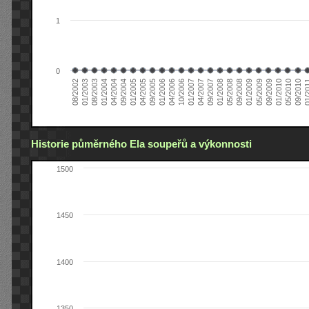
1
0
01/2005
09/2010
08/2002
09/2008
10/2006
09/2004
05/2010
05/2008
04/2006
04/2004
01/2010
01/2008
01/2006
01/2004
09/2009
09/2007
09/2005
08/2003
05/2009
04/2007
04/2005
01/2
01/2003
01/2009
01/2007
Historie půměrného Ela soupeřů a výkonnosti
1500
1450
1400
1350