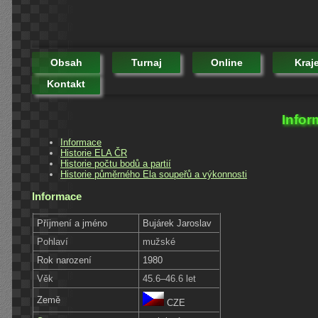
Obsah
Turnaj
Online
Kraj
Kontakt
Infor
Informace
Historie ELA ČR
Historie počtu bodů a partií
Historie půměrného Ela soupeřů a výkonnosti
Informace
Příjmení a jméno
Bujárek Jaroslav
Pohlaví
mužské
Rok narození
1980
Věk
45.6–46.6 let
Země
CZE