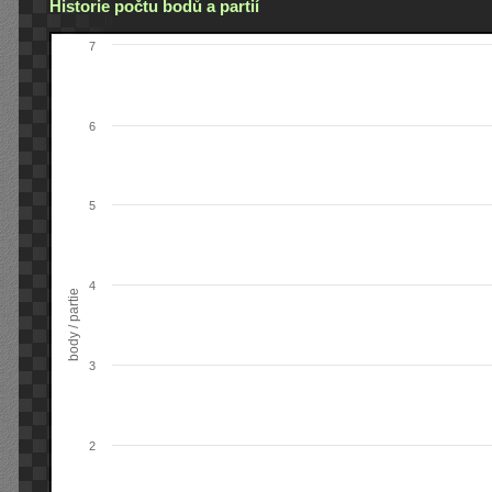
Historie počtu bodů a partií
7
6
5
4
body / partie
3
2